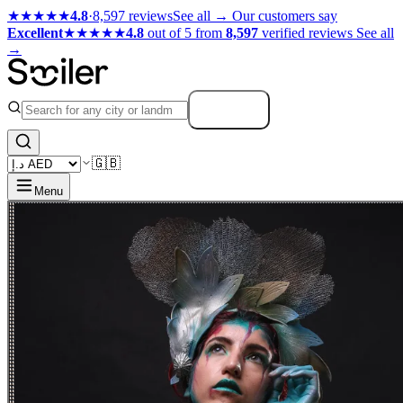
★★★★★
4.8
·
8,597 reviews
See all →
Our customers say
Excellent
★★★★★
4.8
out of 5 from
8,597
verified reviews
See all
→
Search
🇬🇧
Menu