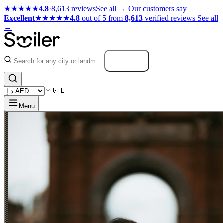
★★★★★
4.8
·
8,613 reviews
See all →
Our customers say
Excellent
★★★★★
4.8
out of 5 from
8,613
verified reviews
See all
→
Search
🇬🇧
Menu