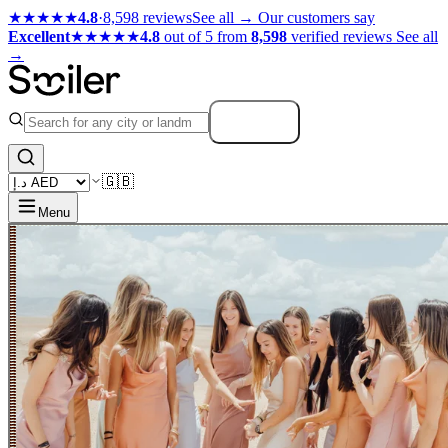
★★★★★
4.8
·
8,598 reviews
See all →
Our customers say
Excellent
★★★★★
4.8
out of 5 from
8,598
verified reviews
See all
→
Search
🇬🇧
Menu