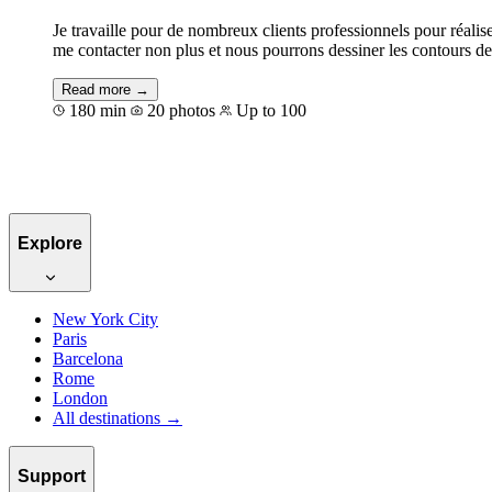
Je travaille pour de nombreux clients professionnels pour réalis
me contacter non plus et nous pourrons dessiner les contours d
Read more →
180 min
20 photos
Up to 100
Book for €700
Explore
New York City
Paris
Barcelona
Rome
London
All destinations →
Support