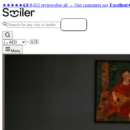
★★★★★
4.8
·
8,611 reviews
See all →
Our customers say
Excellent
Search
🇬🇧
Menu