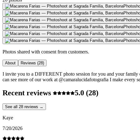
Photosho
Photosho
Photosho
Photosho
Photosho
Photosho
Photos shared with consent from customers.
About
Reviews
(28)
I invite you to a DIFFERENT photo session for you and your family or f
can see more of our work at @camaralucidafotografia I make every
Recent reviews
5.0
(28)
See all 28 reviews →
Kaye
7/20/2026