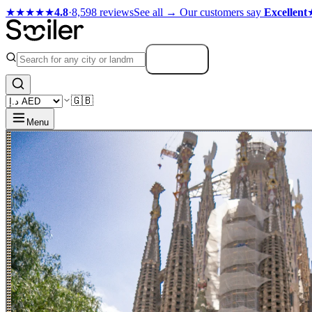
★★★★★
4.8
·
8,598 reviews
See all →
Our customers say
Excellent
Search
🇬🇧
Menu