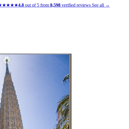
★★★★★
4.8
out of 5 from
8,598
verified reviews
See all →