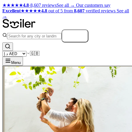
★★★★★
4.8
·
8,607 reviews
See all →
Our customers say
Excellent
★★★★★
4.8
out of 5 from
8,607
verified reviews
See all
→
Search
🇬🇧
Menu