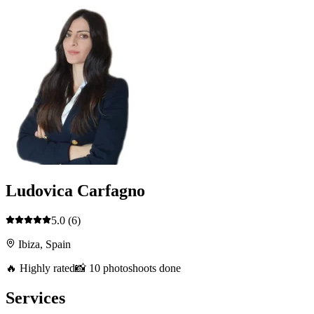
Ludovica Carfagno
5.0
(6)
Ibiza, Spain
🔥 Highly rated
📸 10 photoshoots done
Services